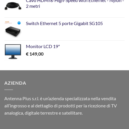
Cavo HDMI® High-Speed with Ethernet - Nylon -
2 metri
Switch Ethernet 5 porte Gigabit SG105
Monitor LCD 19"
€
149,00
AZIENDA
Antenna Plus s.r.l. è un’azienda specializzata nella vendita
all’ingrosso e al dettaglio di prodotti per la ricezione di TV
analogica, digitale terrestre e satellitare.