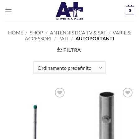
Salta
0
ai
contenuti
HOME
/
SHOP
/
ANTENNISTICA TV & SAT
/
VARIE &
ACCESSORI
/
PALI
/
AUTOPORTANTI
FILTRA
AGGIUNGI
AGGIUNGI
ALLA
ALLA
LISTA DEI
LISTA DEI
DESIDERI
DESIDERI