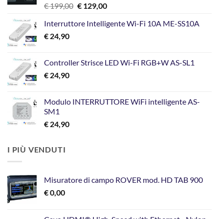
Il
Il
€
199,00
€
129,00
prezzo
prezzo
Interruttore Intelligente Wi-Fi 10A ME-SS10A
originale
attuale
€
24,90
era:
è:
€ 199,00.
€ 129,00.
Controller Strisce LED Wi-Fi RGB+W AS-SL1
€
24,90
Modulo INTERRUTTORE WiFi intelligente AS-
SM1
€
24,90
I PIÙ VENDUTI
Misuratore di campo ROVER mod. HD TAB 900
€
0,00