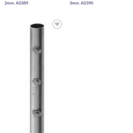
2mm. A0389
3mm. A0390
AGGIUNGI
ALLA
LISTA DEI
DESIDERI