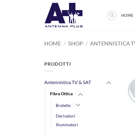
Salta
ai
HOME
contenuti
HOME
/
SHOP
/
ANTENNISTICA T
PRODOTTI
Antennistica TV & SAT
Fibra Ottica
Bretelle
Derivatori
Illuminatori