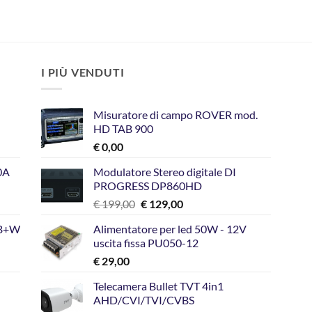
I PIÙ VENDUTI
Misuratore di campo ROVER mod.
HD TAB 900
€
0,00
10A
Modulatore Stereo digitale DI
PROGRESS DP860HD
Il
Il
€
199,00
€
129,00
prezzo
prezzo
GB+W
Alimentatore per led 50W - 12V
originale
attuale
uscita fissa PU050-12
era:
è:
€
29,00
€ 199,00.
€ 129,00.
Telecamera Bullet TVT 4in1
AHD/CVI/TVI/CVBS