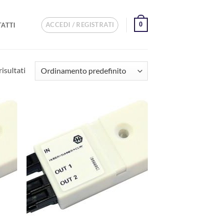
ACCEDI / REGISTRATI
0
ATTI
risultati
I
AGGIUNGI
ALLA
I
LISTA DEI
I
DESIDERI