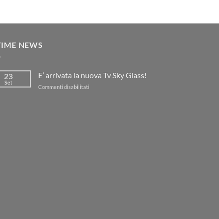
TIME NEWS
E’ arrivata la nuova Tv Sky Glass!
23
Set
su
Commenti disabilitati
E’
arrivata
la
nuova
Tv
Sky
Glass!