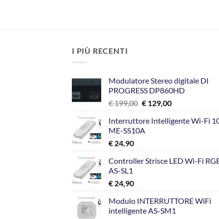
I PIÙ RECENTI
Modulatore Stereo digitale DI
PROGRESS DP860HD
Il
Il
€
199,00
€
129,00
prezzo
prezzo
Interruttore Intelligente Wi-Fi 
originale
attuale
ME-SS10A
era:
è:
€
24,90
€ 199,00.
€ 129,00.
Controller Strisce LED Wi-Fi R
AS-SL1
€
24,90
Modulo INTERRUTTORE WiFi
intelligente AS-SM1