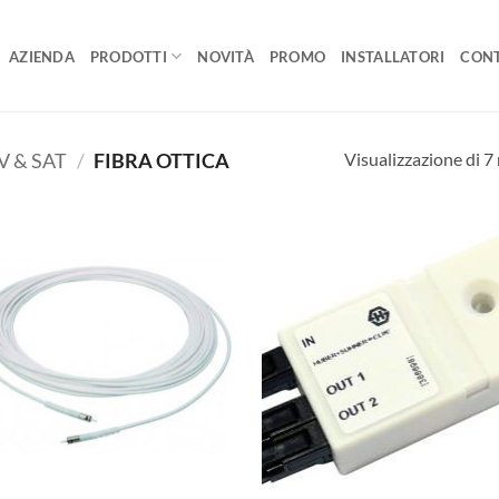
AZIENDA
PRODOTTI
NOVITÀ
PROMO
INSTALLATORI
CONT
Visualizzazione di 7 
V & SAT
/
FIBRA OTTICA
AGGIUNGI
AGGIUNG
ALLA
ALLA
LISTA DEI
LISTA DE
DESIDERI
DESIDER