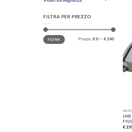
FILTRA PER PREZZO
Prezzo
Prezzo
Prezzo:
€ 0
—
€ 240
FILTRA
Min
Max
ANTE
LNB u
F92
€
239