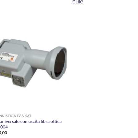
CLIK!
AGGIUNGI
ALLA
LISTA DEI
DESIDERI
NNISTICA TV & SAT
niversale con uscita fibra ottica
5004
,00