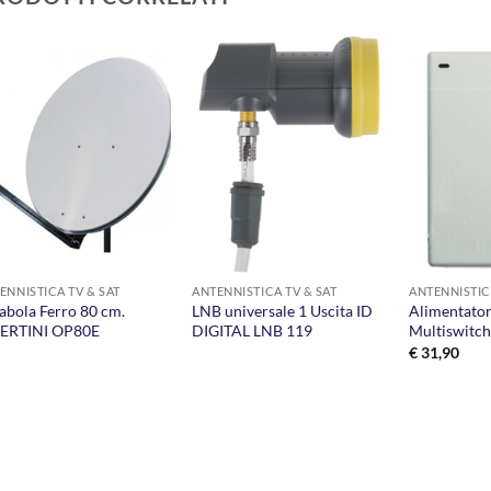
AGGIUNGI
AGGIUNGI
ALLA
ALLA
LISTA DEI
LISTA DEI
DESIDERI
DESIDERI
ENNISTICA TV & SAT
ANTENNISTICA TV & SAT
ANTENNISTIC
abola Ferro 80 cm.
LNB universale 1 Uscita ID
Alimentator
BERTINI OP80E
DIGITAL LNB 119
Multiswitc
€
31,90