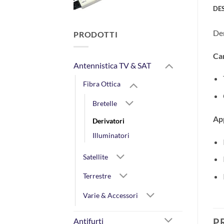
DE
Der
PRODOTTI
Car
Antennistica TV & SAT
Fibra Ottica
Bretelle
App
Derivatori
Illuminatori
Satellite
Terrestre
Varie & Accessori
P
Antifurti