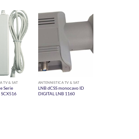
AGGIUNGI
AGGIUNGI
ALLA
ALLA
LISTA DEI
LISTA DEI
DESIDERI
DESIDERI
A TV & SAT
ANTENNISTICA TV & SAT
e Serie
LNB dCSS monocavo ID
h SCX516
DIGITAL LNB 1160