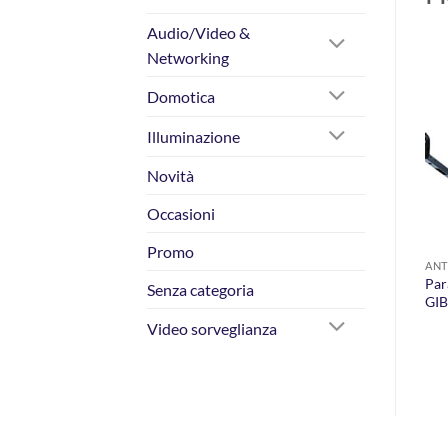
Audio/Video &
Networking
AGGIUNGI
AGGIUNGI
Domotica
ALLA
ALLA
LISTA DEI
LISTA DEI
Illuminazione
DESIDERI
DESIDERI
Novità
Occasioni
Promo
ANTENNISTICA TV & SAT
ALIMENTATORI
ANT
Parabola Alluminio 40 cm.
Alimentatore stabilizzato
Par
Senza categoria
GIBERTINI OP40E
per amplificatore di antenna
GI
200 mA.
Video sorveglianza
€
15,90