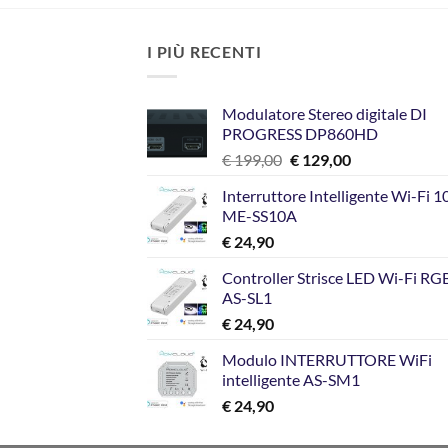
I PIÙ RECENTI
Modulatore Stereo digitale DI
PROGRESS DP860HD
Il
Il
€
199,00
€
129,00
prezzo
prezzo
Interruttore Intelligente Wi-Fi 
originale
attuale
ME-SS10A
era:
è:
€
24,90
€ 199,00.
€ 129,00.
Controller Strisce LED Wi-Fi R
AS-SL1
€
24,90
Modulo INTERRUTTORE WiFi
intelligente AS-SM1
€
24,90