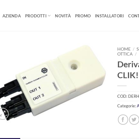
AZIENDA
PRODOTTI
NOVITÀ
PROMO
INSTALLATORI
CONT
HOME
/
OTTICA
/
Deriv
AGGIUNGI
ALLA
CLIK!
LISTA DEI
DESIDERI
COD:
DERH
Categorie:
A