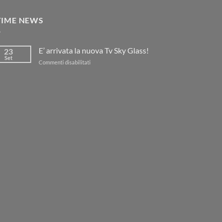
TIME NEWS
E’ arrivata la nuova Tv Sky Glass!
23
Set
su
Commenti disabilitati
E’
arrivata
la
nuova
Tv
Sky
Glass!