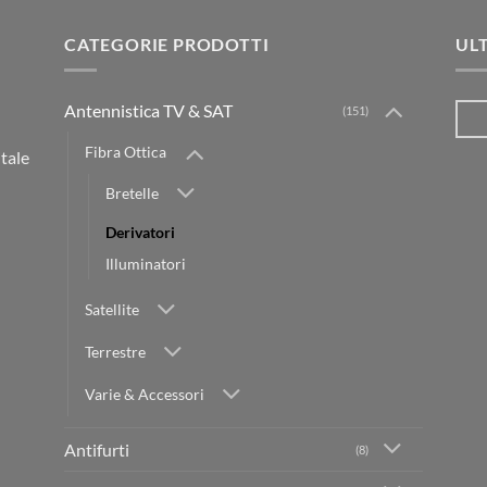
CATEGORIE PRODOTTI
UL
Antennistica TV & SAT
(151)
Fibra Ottica
itale
Bretelle
Derivatori
Illuminatori
Satellite
Terrestre
Varie & Accessori
Antifurti
(8)