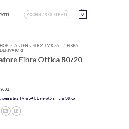
ACCEDI / REGISTRATI
0
ATTI
SHOP
/
ANTENNISTICA TV & SAT
/
FIBRA
DERIVATORI
atore Fibra Ottica 80/20
S002
ntennistica TV & SAT
,
Derivatori
,
Fibra Ottica