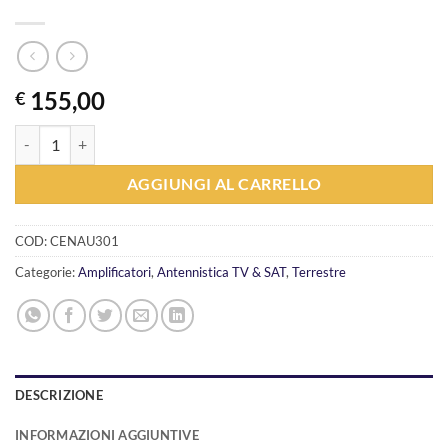
155,00
€
Amplificatore SAT-IF con miscelazione TV TERRA TRHSA100 quantit
AGGIUNGI AL CARRELLO
COD:
CENAU301
Categorie:
Amplificatori
,
Antennistica TV & SAT
,
Terrestre
DESCRIZIONE
INFORMAZIONI AGGIUNTIVE