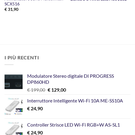
SCX516
€
31,90
I PIÙ RECENTI
Modulatore Stereo digitale DI PROGRESS
DP860HD
Il
Il
€
199,00
€
129,00
prezzo
prezzo
Interruttore Intelligente Wi-Fi 10A ME-SS10A
originale
attuale
€
24,90
era:
è:
€ 199,00.
€ 129,00.
Controller Strisce LED Wi-Fi RGB+W AS-SL1
€
24,90