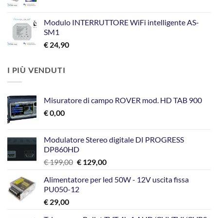
Modulo INTERRUTTORE WiFi intelligente AS-
SM1
€
24,90
I PIÙ VENDUTI
Misuratore di campo ROVER mod. HD TAB 900
€
0,00
Modulatore Stereo digitale DI PROGRESS
DP860HD
Il
Il
€
199,00
€
129,00
prezzo
prezzo
Alimentatore per led 50W - 12V uscita fissa
originale
attuale
PU050-12
era:
è:
€
29,00
€ 199,00.
€ 129,00.