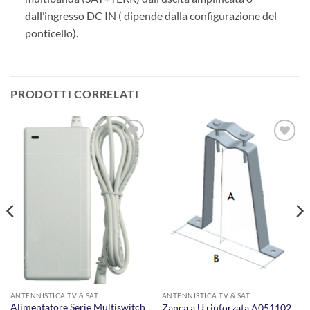
dall’ingresso DC IN ( dipende dalla configurazione del
ponticello).
PRODOTTI CORRELATI
AGGIUNGI
AGGIUNGI
ALLA
ALLA
LISTA DEI
LISTA DEI
DESIDERI
DESIDERI
ANTENNISTICA TV & SAT
ANTENNISTICA TV & SAT
Alimentatore Serie Multiswitch
Zanca a U rinforzata A051102