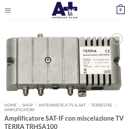
Salta
0
ai
contenuti
AGGIUNGI
ALLA
LISTA DEI
DESIDERI
HOME
/
SHOP
/
ANTENNISTICA TV & SAT
/
TERRESTRE
/
AMPLIFICATORI
Amplificatore SAT-IF con miscelazione TV
TERRA TRHSA100