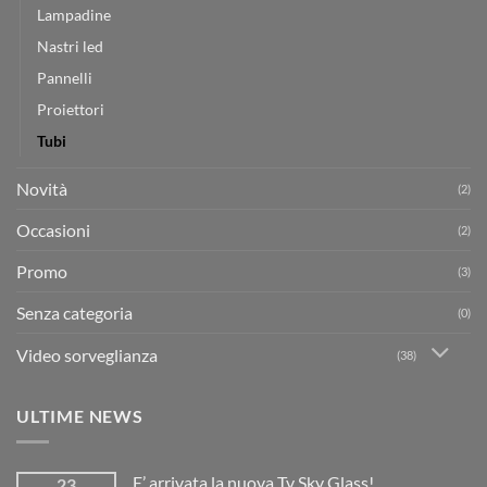
Lampadine
Nastri led
Pannelli
Proiettori
Tubi
Novità
(2)
Occasioni
(2)
Promo
(3)
Senza categoria
(0)
Video sorveglianza
(38)
ULTIME NEWS
E’ arrivata la nuova Tv Sky Glass!
23