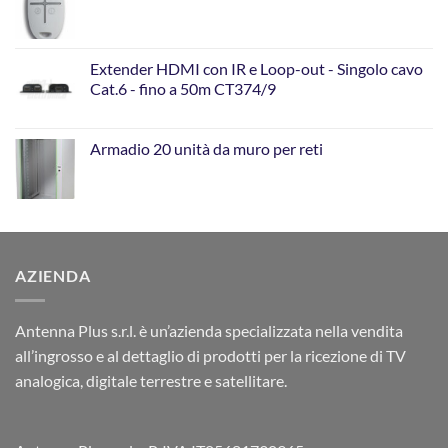
Extender HDMI con IR e Loop-out - Singolo cavo
Cat.6 - fino a 50m CT374/9
Armadio 20 unità da muro per reti
AZIENDA
Antenna Plus s.r.l. è un’azienda specializzata nella vendita
all’ingrosso e al dettaglio di prodotti per la ricezione di TV
analogica, digitale terrestre e satellitare.