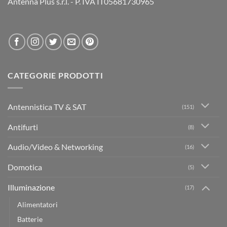
Antenna Plus s.r.l. - P. IVA IT05681730965
CATEGORIE PRODOTTI
Antennistica TV & SAT
(151)
Antifurti
(8)
Audio/Video & Networking
(16)
Domotica
(5)
Illuminazione
(17)
Alimentatori
Batterie