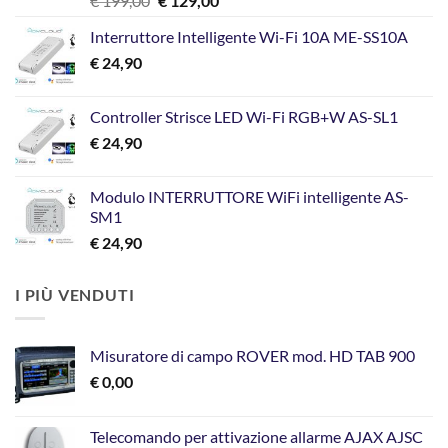
€
199,00
€
129,00
prezzo
prezzo
Interruttore Intelligente Wi-Fi 10A ME-SS10A
originale
attuale
€
24,90
era:
è:
€ 199,00.
€ 129,00.
Controller Strisce LED Wi-Fi RGB+W AS-SL1
€
24,90
Modulo INTERRUTTORE WiFi intelligente AS-
SM1
€
24,90
I PIÙ VENDUTI
Misuratore di campo ROVER mod. HD TAB 900
€
0,00
Telecomando per attivazione allarme AJAX AJSC