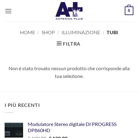
Salta
0
ai
contenuti
HOME
/
SHOP
/
ILLUMINAZIONE
/
TUBI
FILTRA
Non è stato trovato nessun prodotto che corrisponde alla
tua selezione.
I PIÙ RECENTI
Modulatore Stereo digitale DI PROGRESS
DP860HD
Il
Il