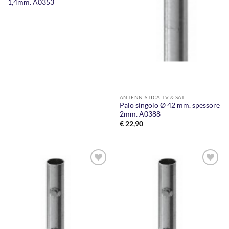
1,4mm. A0353
ANTENNISTICA TV & SAT
Palo singolo Ø 42 mm. spessore
2mm. A0388
€
22,90
AGGIUNGI
AGGIUNGI
ALLA
ALLA
LISTA DEI
LISTA DEI
DESIDERI
DESIDERI