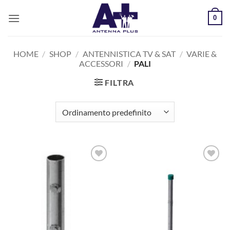
Salta
0
ai
contenuti
HOME
/
SHOP
/
ANTENNISTICA TV & SAT
/
VARIE &
ACCESSORI
/
PALI
FILTRA
AGGIUNGI
AGGIUNGI
ALLA
ALLA
LISTA DEI
LISTA DEI
DESIDERI
DESIDERI