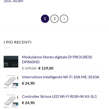
2mm. A0389
1
2
I PIÙ RECENTI
Modulatore Stereo digitale DI PROGRESS
DP860HD
Il
Il
€
199,00
€
129,00
prezzo
prezzo
Interruttore Intelligente Wi-Fi 10A ME-SS10A
originale
attuale
€
24,90
era:
è:
€ 199,00.
€ 129,00.
Controller Strisce LED Wi-Fi RGB+W AS-SL1
€
24,90