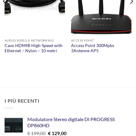
AUDIO/VIDEO & NETWORKING
ACCESS POINT
Cavo HDMI® High-Speed with
Access Point 300Mpbs
Ethernet – Nylon – 10 metri
3Antenne AP5
I PIÙ RECENTI
Modulatore Stereo digitale DI PROGRESS
DP860HD
Il
Il
€
199,00
€
129,00