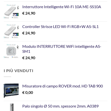
prezzo
prezzo
Interruttore Intelligente Wi-Fi 10A ME-SS10A
originale
attuale
€
24,90
era:
è:
€ 199,00.
€ 129,00.
Controller Strisce LED Wi-Fi RGB+W AS-SL1
€
24,90
Modulo INTERRUTTORE WiFi intelligente AS-
SM1
€
24,90
I PIÙ VENDUTI
Misuratore di campo ROVER mod. HD TAB 900
€
0,00
Palo singolo Ø 50 mm. spessore 2mm. A0389