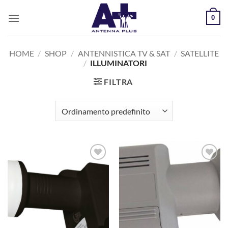
Salta
0
ai
contenuti
HOME
/
SHOP
/
ANTENNISTICA TV & SAT
/
SATELLITE
/
ILLUMINATORI
FILTRA
AGGIUNGI
AGGIUNGI
ALLA
ALLA
LISTA DEI
LISTA DEI
DESIDERI
DESIDERI