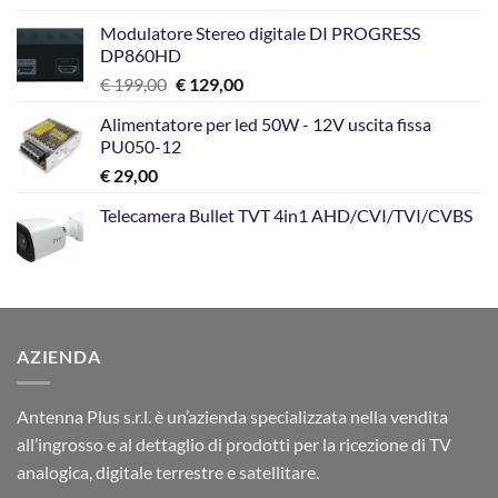
Modulatore Stereo digitale DI PROGRESS
DP860HD
Il
Il
€
199,00
€
129,00
prezzo
prezzo
Alimentatore per led 50W - 12V uscita fissa
originale
attuale
PU050-12
era:
è:
€
29,00
€ 199,00.
€ 129,00.
Telecamera Bullet TVT 4in1 AHD/CVI/TVI/CVBS
AZIENDA
Antenna Plus s.r.l. è un’azienda specializzata nella vendita
all’ingrosso e al dettaglio di prodotti per la ricezione di TV
analogica, digitale terrestre e satellitare.