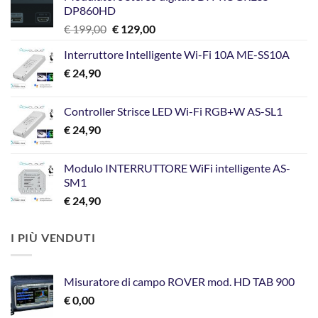
DP860HD
Il
Il
€
199,00
€
129,00
prezzo
prezzo
Interruttore Intelligente Wi-Fi 10A ME-SS10A
originale
attuale
€
24,90
era:
è:
€ 199,00.
€ 129,00.
Controller Strisce LED Wi-Fi RGB+W AS-SL1
€
24,90
Modulo INTERRUTTORE WiFi intelligente AS-
SM1
€
24,90
I PIÙ VENDUTI
Misuratore di campo ROVER mod. HD TAB 900
€
0,00