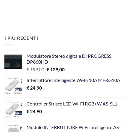
I PIÙ RECENTI
Modulatore Stereo digitale DI PROGRESS
DP860HD
Il
Il
€
199,00
€
129,00
prezzo
prezzo
Interruttore Intelligente Wi-Fi 10A ME-SS10A
originale
attuale
€
24,90
era:
è:
€ 199,00.
€ 129,00.
Controller Strisce LED Wi-Fi RGB+W AS-SL1
€
24,90
Modulo INTERRUTTORE WiFi intelligente AS-