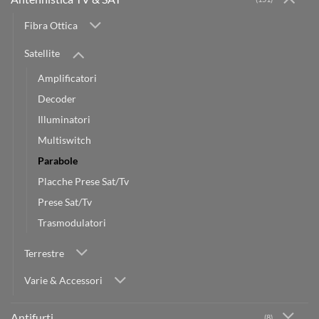
Fibra Ottica
Satellite
Amplificatori
Decoder
Illuminatori
Multiswitch
Parabole
Placche Prese Sat/Tv
Prese Sat/Tv
Trasmodulatori
Terrestre
Varie & Accessori
Antifurti
(8)