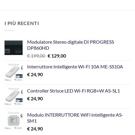
I PIÙ RECENTI
Modulatore Stereo digitale DI PROGRESS
DP860HD
Il
Il
€
199,00
€
129,00
prezzo
prezzo
Interruttore Intelligente Wi-Fi 10A ME-SS10A
originale
attuale
€
24,90
era:
è:
€ 199,00.
€ 129,00.
Controller Strisce LED Wi-Fi RGB+W AS-SL1
€
24,90
Modulo INTERRUTTORE WiFi intelligente AS-
SM1
€
24,90