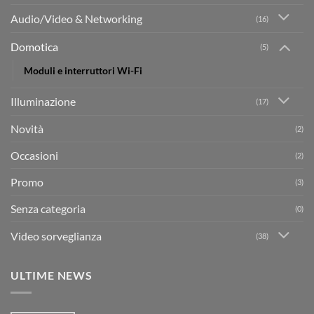
Audio/Video & Networking
(16)
Domotica
(5)
Moduli e interruttori Wi-Fi
Illuminazione
(17)
Novità
(2)
Occasioni
(2)
Promo
(3)
Senza categoria
(0)
Video sorveglianza
(38)
ULTIME NEWS