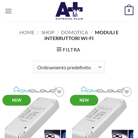
Salta
0
ai
contenuti
HOME
/
SHOP
/
DOMOTICA
/
MODULI E
INTERRUTTORI WI-FI
FILTRA
NEW
NEW
AGGIUNGI
AGGIUNGI
ALLA
ALLA
LISTA DEI
LISTA DEI
DESIDERI
DESIDERI