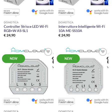
DOMOTICA
DOMOTICA
Controller Strisce LED Wi-Fi
Interruttore Intelligente Wi-Fi
RGB+W AS-SL1
10A ME-SS10A
€
24,90
€
24,90
NEW
NEW
AGGIUNGI
AGGIUNGI
ALLA
ALLA
LISTA DEI
LISTA DEI
DESIDERI
DESIDERI
DOMOTICA
DOMOTICA