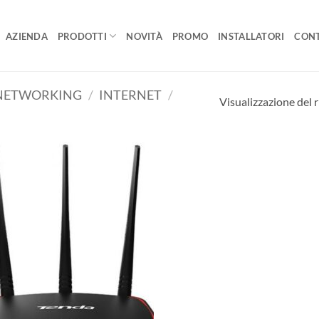
AZIENDA
PRODOTTI
NOVITÀ
PROMO
INSTALLATORI
CONT
 NETWORKING
/
INTERNET
/
Visualizzazione del r
AGGIUNGI
ALLA
LISTA DEI
DESIDERI