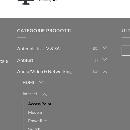
CATEGORIE PRODOTTI
UL
Antennistica TV & SAT
(151)
Antifurti
(8)
itale
Audio/Video & Networking
(16)
HDMI
Internet
Access Point
Modem
Powerline
Switch