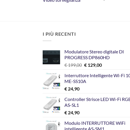
I PIÙ RECENTI
Modulatore Stereo digitale DI
PROGRESS DP860HD
Il
Il
€
199,00
€
129,00
prezzo
prezzo
Interruttore Intelligente Wi-Fi 
originale
attuale
ME-SS10A
era:
è:
€
24,90
€ 199,00.
€ 129,00.
Controller Strisce LED Wi-Fi R
AS-SL1
€
24,90
Modulo INTERRUTTORE WiFi
intelligente AS-SM1