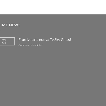
TIME NEWS
E’ arrivata la nuova Tv Sky Glass!
23
Set
su
Commenti disabilitati
E’
arrivata
la
nuova
Tv
Sky
Glass!