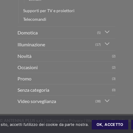
Supporti per TV e proiettori
Telecomandi
Domotica
(5)
Illuminazione
(17)
Novità
(2)
Occasioni
(2)
Promo
(3)
Senza categoria
(0)
Video sorveglianza
(38)
 ©
ANTENNA PLUS s.r.l.
|
Informativa Privacy
| Web design –
Pixel Stud
ito, accetti l’utilizzo dei cookie da parte nostra.
OK, ACCETTO