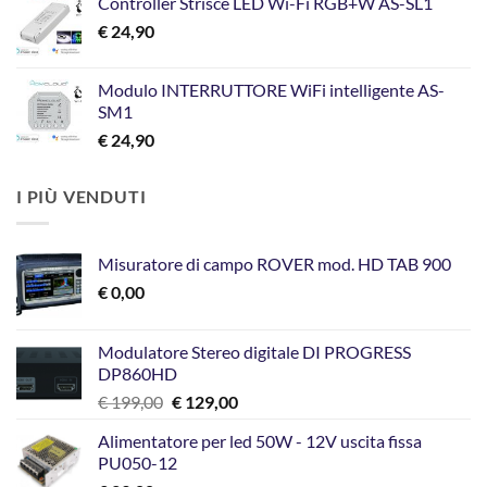
Controller Strisce LED Wi-Fi RGB+W AS-SL1
€
24,90
Modulo INTERRUTTORE WiFi intelligente AS-
SM1
€
24,90
I PIÙ VENDUTI
Misuratore di campo ROVER mod. HD TAB 900
€
0,00
Modulatore Stereo digitale DI PROGRESS
DP860HD
Il
Il
€
199,00
€
129,00
prezzo
prezzo
Alimentatore per led 50W - 12V uscita fissa
originale
attuale
PU050-12
era:
è: