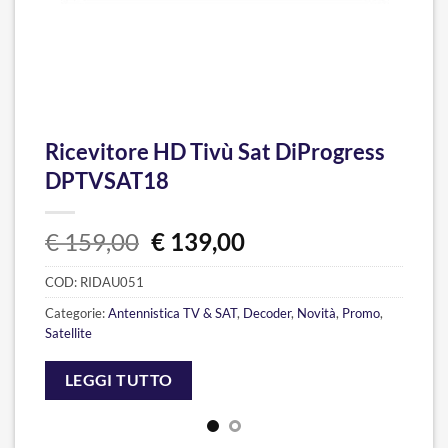
Ricevitore HD Tivù Sat DiProgress
DPTVSAT18
Il
Il
€
159,00
€
139,00
prezzo
prezzo
COD:
RIDAU051
originale
attuale
era:
è:
Categorie:
Antennistica TV & SAT
,
Decoder
,
Novità
,
Promo
,
€ 159,00.
€ 139,00.
Satellite
LEGGI TUTTO