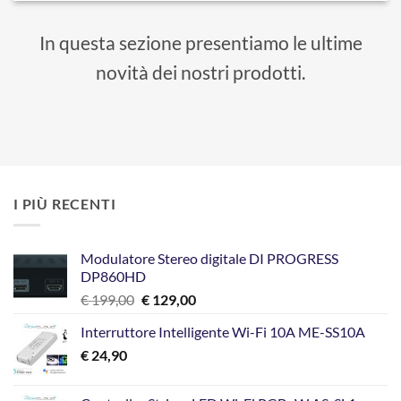
In questa sezione presentiamo le ultime
novità dei nostri prodotti.
I PIÙ RECENTI
Modulatore Stereo digitale DI PROGRESS
DP860HD
Il
Il
€
199,00
€
129,00
prezzo
prezzo
Interruttore Intelligente Wi-Fi 10A ME-SS10A
originale
attuale
€
24,90
era:
è:
€ 199,00.
€ 129,00.