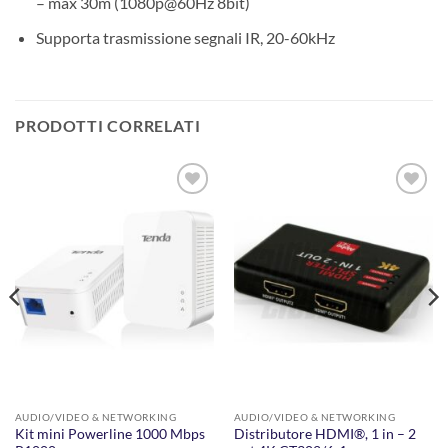
– max 30m (1080p@60Hz 8bit)
Supporta trasmissione segnali IR, 20-60kHz
PRODOTTI CORRELATI
AGGIUNGI
AGGIUNGI
ALLA
ALLA
LISTA DEI
LISTA DEI
DESIDERI
DESIDERI
AUDIO/VIDEO & NETWORKING
AUDIO/VIDEO & NETWORKING
Kit mini Powerline 1000 Mbps
Distributore HDMI®, 1 in – 2