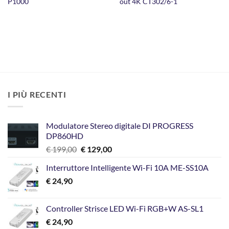
P1000
out 4K CT302/6-1
I PIÙ RECENTI
Modulatore Stereo digitale DI PROGRESS
DP860HD
Il
Il
€
199,00
€
129,00
prezzo
prezzo
Interruttore Intelligente Wi-Fi 10A ME-SS10A
originale
attuale
€
24,90
era:
è:
€ 199,00.
€ 129,00.
Controller Strisce LED Wi-Fi RGB+W AS-SL1
€
24,90