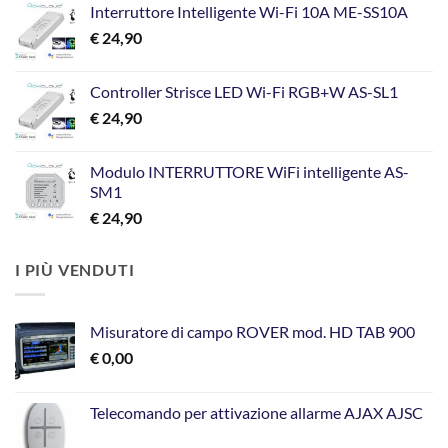
Interruttore Intelligente Wi-Fi 10A ME-SS10A
originale
attuale
€
24,90
era:
è:
€ 199,00.
€ 129,00.
Controller Strisce LED Wi-Fi RGB+W AS-SL1
€
24,90
Modulo INTERRUTTORE WiFi intelligente AS-
SM1
€
24,90
I PIÙ VENDUTI
Misuratore di campo ROVER mod. HD TAB 900
€
0,00
Telecomando per attivazione allarme AJAX AJSC