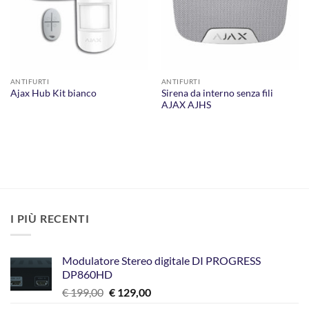
ANTIFURTI
ANTIFURTI
Sirena da interno senza fili
Ajax Hub Kit bianco
AJAX AJHS
I PIÙ RECENTI
Modulatore Stereo digitale DI PROGRESS
DP860HD
Il
Il
€
199,00
€
129,00
prezzo
prezzo