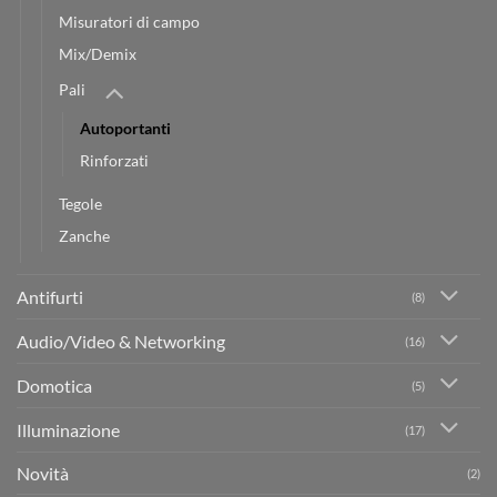
Misuratori di campo
Mix/Demix
Pali
Autoportanti
Rinforzati
Tegole
Zanche
Antifurti
(8)
Audio/Video & Networking
(16)
Domotica
(5)
Illuminazione
(17)
Novità
(2)