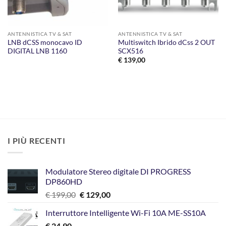
ANTENNISTICA TV & SAT
ANTENNISTICA TV & SAT
LNB dCSS monocavo ID
Multiswitch Ibrido dCss 2 OUT
DIGITAL LNB 1160
SCX516
€
139,00
I PIÙ RECENTI
Modulatore Stereo digitale DI PROGRESS
DP860HD
Il
Il
€
199,00
€
129,00
prezzo
prezzo
Interruttore Intelligente Wi-Fi 10A ME-SS10A
originale
attuale
€
24,90
era:
è: