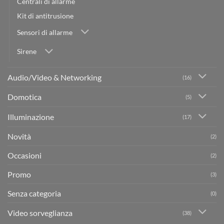
Centrali di allarme
Kit di antitrusione
Sensori di allarme
Sirene
Audio/Video & Networking
(16)
Domotica
(5)
Illuminazione
(17)
Novità
(2)
Occasioni
(2)
Promo
(3)
Senza categoria
(0)
Video sorveglianza
(38)