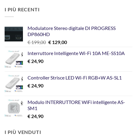
I PIÙ RECENTI
Modulatore Stereo digitale DI PROGRESS
DP860HD
Il
Il
€
199,00
€
129,00
prezzo
prezzo
Interruttore Intelligente Wi-Fi 10A ME-SS10A
originale
attuale
€
24,90
era:
è:
€ 199,00.
€ 129,00.
Controller Strisce LED Wi-Fi RGB+W AS-SL1
€
24,90
Modulo INTERRUTTORE WiFi intelligente AS-
SM1
€
24,90
I PIÙ VENDUTI