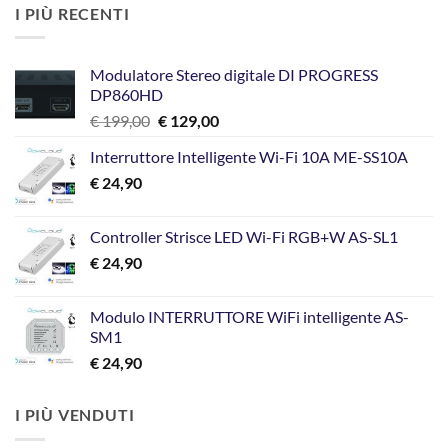
I PIÙ RECENTI
Modulatore Stereo digitale DI PROGRESS
DP860HD
Il
Il
€
199,00
€
129,00
prezzo
prezzo
Interruttore Intelligente Wi-Fi 10A ME-SS10A
originale
attuale
€
24,90
era:
è:
€ 199,00.
€ 129,00.
Controller Strisce LED Wi-Fi RGB+W AS-SL1
€
24,90
Modulo INTERRUTTORE WiFi intelligente AS-
SM1
€
24,90
I PIÙ VENDUTI