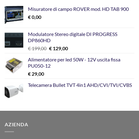
Misuratore di campo ROVER mod. HD TAB 900
€
0,00
Modulatore Stereo digitale DI PROGRESS
DP860HD
Il
Il
€
199,00
€
129,00
prezzo
prezzo
Alimentatore per led 50W - 12V uscita fissa
originale
attuale
PU050-12
era:
è:
€
29,00
€ 199,00.
€ 129,00.
Telecamera Bullet TVT 4in1 AHD/CVI/TVI/CVBS
AZIENDA