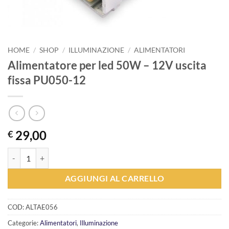
HOME
/
SHOP
/
ILLUMINAZIONE
/
ALIMENTATORI
Alimentatore per led 50W – 12V uscita
fissa PU050-12
29,00
€
Alimentatore per led 50W - 12V uscita fissa PU050-12 quantità
AGGIUNGI AL CARRELLO
COD:
ALTAE056
Categorie:
Alimentatori
,
Illuminazione