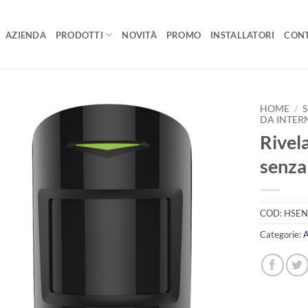
AZIENDA
PRODOTTI
NOVITÀ
PROMO
INSTALLATORI
CONT
HOME
/
DA INTER
Rivel
AGGIUNGI
ALLA
senza
LISTA DEI
DESIDERI
COD:
HSEN
Categorie:
A