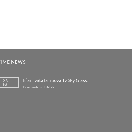
TIME NEWS
E’ arrivata la nuova Tv Sky Glass!
23
Set
su
Commenti disabilitati
E’
arrivata
la
nuova
Tv
Sky
Glass!