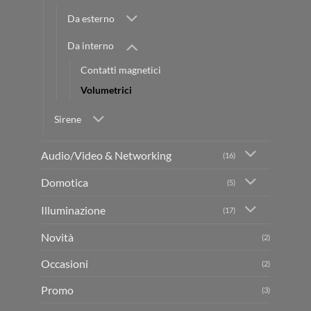
Da esterno
Da interno
Contatti magnetici
Volumetrici
Sirene
Audio/Video & Networking
(16)
Domotica
(5)
Illuminazione
(17)
Novità
(2)
Occasioni
(2)
Promo
(3)