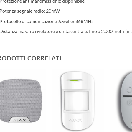
Protezione antimanomissione: disponibile
Potenza segnale radio: 20mW
Protocollo di comunicazione Jeweller 868MHz
Distanza max. fra rivelatore e unità centrale: fino a 2.000 metri (in 
RODOTTI CORRELATI
AGGIUNGI
AGGIUNGI
ALLA
ALLA
LISTA DEI
LISTA DEI
DESIDERI
DESIDERI