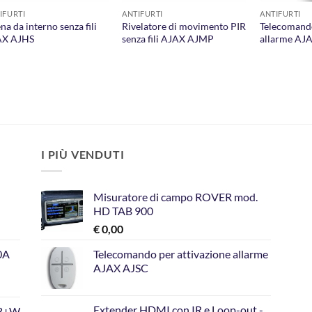
IFURTI
ANTIFURTI
ANTIFURTI
ena da interno senza fili
Rivelatore di movimento PIR
Telecomando
AX AJHS
senza fili AJAX AJMP
allarme AJ
I PIÙ VENDUTI
Misuratore di campo ROVER mod.
HD TAB 900
€
0,00
10A
Telecomando per attivazione allarme
AJAX AJSC
Extender HDMI con IR e Loop-out -
GB+W