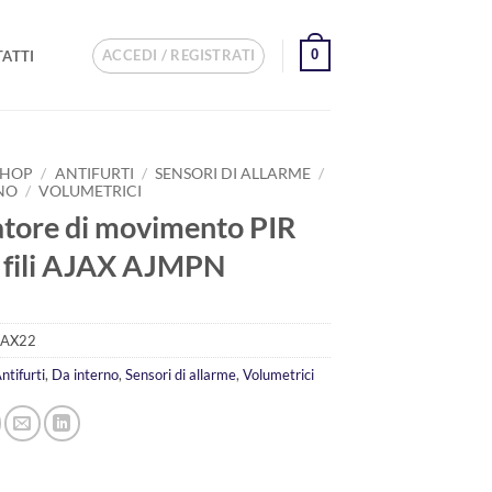
ACCEDI / REGISTRATI
0
ATTI
SHOP
/
ANTIFURTI
/
SENSORI DI ALLARME
/
NO
/
VOLUMETRICI
atore di movimento PIR
 fili AJAX AJMPN
AX22
ntifurti
,
Da interno
,
Sensori di allarme
,
Volumetrici