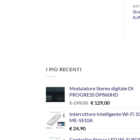
ANTIFURTI
ANTIFURTI
ANT
Tastiera a sfioramento senza
Contatto magnetico senza
Sir
fili bidirezionale AJAX AJKP
fili AJAX AJDP
AJ
I PIÙ RECENTI
Modulatore Stereo digitale DI
PROGRESS DP860HD
Il
Il
€
199,00
€
129,00
prezzo
prezzo
Interruttore Intelligente Wi-Fi 
originale
attuale
ME-SS10A
era:
è:
€
24,90
€ 199,00.
€ 129,00.
Controller Strisce LED Wi-Fi R