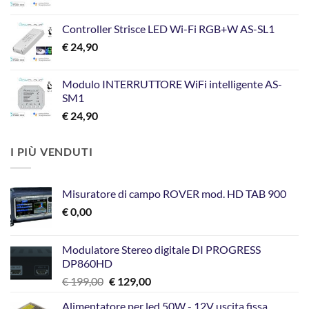
€ 199,00.
€ 129,00.
Controller Strisce LED Wi-Fi RGB+W AS-SL1
€
24,90
Modulo INTERRUTTORE WiFi intelligente AS-
SM1
€
24,90
I PIÙ VENDUTI
Misuratore di campo ROVER mod. HD TAB 900
€
0,00
Modulatore Stereo digitale DI PROGRESS
DP860HD
Il
Il
€
199,00
€
129,00
prezzo
prezzo
Alimentatore per led 50W - 12V uscita fissa