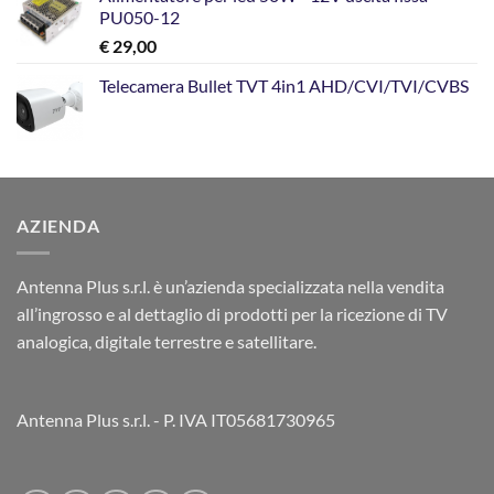
originale
attuale
PU050-12
era:
è:
€
29,00
€ 199,00.
€ 129,00.
Telecamera Bullet TVT 4in1 AHD/CVI/TVI/CVBS
AZIENDA
Antenna Plus s.r.l. è un’azienda specializzata nella vendita
all’ingrosso e al dettaglio di prodotti per la ricezione di TV
analogica, digitale terrestre e satellitare.
Antenna Plus s.r.l. - P. IVA IT05681730965