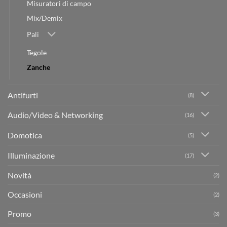
Misuratori di campo
Mix/Demix
Pali
Tegole
Zanche
Antifurti
(8)
Audio/Video & Networking
(16)
Domotica
(5)
Illuminazione
(17)
Novità
(2)
Occasioni
(2)
Promo
(3)