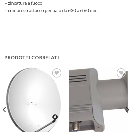
– zincatura a fuoco
– compreso attacco per palo da ø30 a ø 60 mm.
.
PRODOTTI CORRELATI
AGGIUNGI
AGGIUNGI
ALLA
ALLA
LISTA DEI
LISTA DEI
DESIDERI
DESIDERI