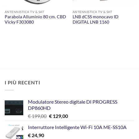
ANTENNISTICA TV & SAT
ANTENNISTICA TV & SAT
Parabola Alluminio 80 cm. CBD
LNB dCSS monocavo ID
Vicky F303080
DIGITAL LNB 1160
I PIÙ RECENTI
Modulatore Stereo digitale DI PROGRESS
DP860HD
Il
Il
€
199,00
€
129,00
prezzo
prezzo
Interruttore Intelligente Wi-Fi 10A ME-SS10A
originale
attuale
€
24,90
era:
è: