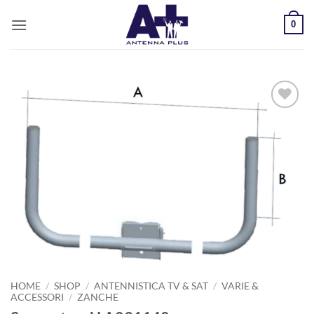
Salta
0
ai
contenuti
AGGIUNGI
ALLA
LISTA DEI
DESIDERI
HOME
/
SHOP
/
ANTENNISTICA TV & SAT
/
VARIE &
ACCESSORI
/
ZANCHE