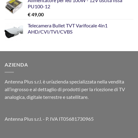
Alimentatore per led 100W - 12V uscita fissa
PU100-12
€
49,00
Telecamera Bullet TVT Varifocale 4in1
AHD/CVI/TVI/CVBS
AZIENDA
Antenna Plus s.r.l. è un’azienda specializzata nella vendita
all’ingrosso e al dettaglio di prodotti per la ricezione di TV
analogica, digitale terrestre e satellitare.
Antenna Plus s.r.l. - P. IVA IT05681730965