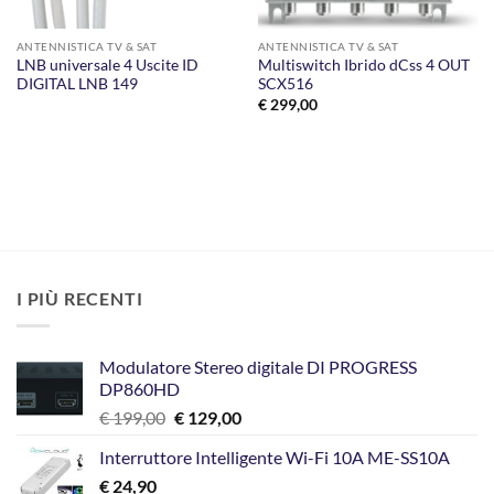
ANTENNISTICA TV & SAT
ANTENNISTICA TV & SAT
LNB universale 4 Uscite ID
Multiswitch Ibrido dCss 4 OUT
DIGITAL LNB 149
SCX516
€
299,00
I PIÙ RECENTI
Modulatore Stereo digitale DI PROGRESS
DP860HD
Il
Il
€
199,00
€
129,00
prezzo
prezzo
Interruttore Intelligente Wi-Fi 10A ME-SS10A
originale
attuale
€
24,90
era:
è: