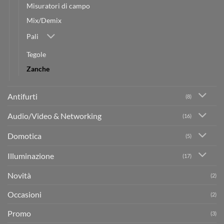
Misuratori di campo
Mix/Demix
Pali
Tegole
Zanche
Antifurti
(8)
Audio/Video & Networking
(16)
Domotica
(5)
Illuminazione
(17)
Novità
(2)
Occasioni
(2)
Promo
(3)