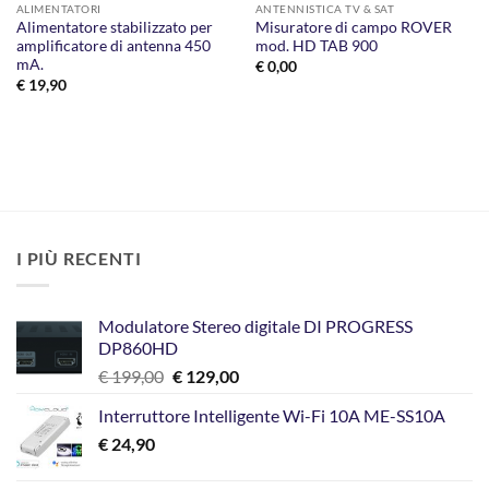
ALIMENTATORI
ANTENNISTICA TV & SAT
Alimentatore stabilizzato per
Misuratore di campo ROVER
amplificatore di antenna 450
mod. HD TAB 900
mA.
€
0,00
€
19,90
I PIÙ RECENTI
Modulatore Stereo digitale DI PROGRESS
DP860HD
Il
Il
€
199,00
€
129,00
prezzo
prezzo
Interruttore Intelligente Wi-Fi 10A ME-SS10A
originale
attuale
€
24,90
era:
è:
€ 199,00.
€ 129,00.