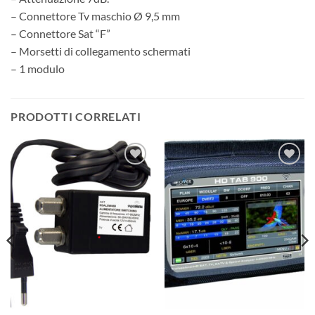
– Connettore Tv maschio Ø 9,5 mm
– Connettore Sat “F”
– Morsetti di collegamento schermati
– 1 modulo
PRODOTTI CORRELATI
AGGIUNGI
AGGIUNGI
ALLA
ALLA
LISTA DEI
LISTA DEI
DESIDERI
DESIDERI