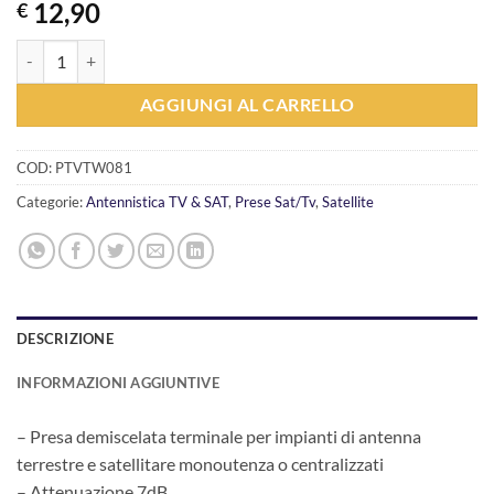
12,90
€
Presa Demix Tv-Sat passante 7dB. Telewire 4723 quantità
AGGIUNGI AL CARRELLO
COD:
PTVTW081
Categorie:
Antennistica TV & SAT
,
Prese Sat/Tv
,
Satellite
DESCRIZIONE
INFORMAZIONI AGGIUNTIVE
– Presa demiscelata terminale per impianti di antenna
terrestre e satellitare monoutenza o centralizzati
– Attenuazione 7dB.