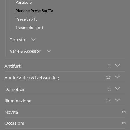
Parabole
Placche Prese Sat/Tv
Prese Sat/Tv
Trasmodulatori
Terrestre
Varie & Accessori
Antifurti
(8)
Audio/Video & Networking
(16)
Domotica
(5)
Illuminazione
(17)
Novità
(2)
Occasioni
(2)