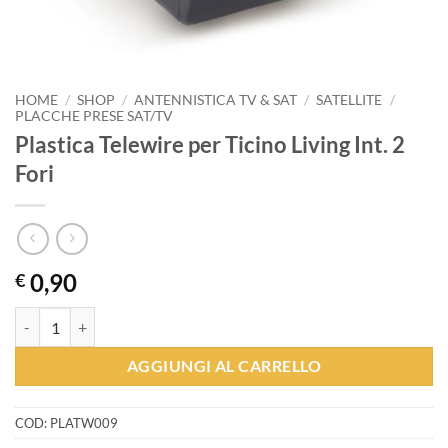
HOME
/
SHOP
/
ANTENNISTICA TV & SAT
/
SATELLITE
/
PLACCHE PRESE SAT/TV
Plastica Telewire per Ticino Living Int. 2
Fori
0,90
€
Plastica Telewire per Ticino Living Int. 2 Fori quantità
AGGIUNGI AL CARRELLO
COD:
PLATW009