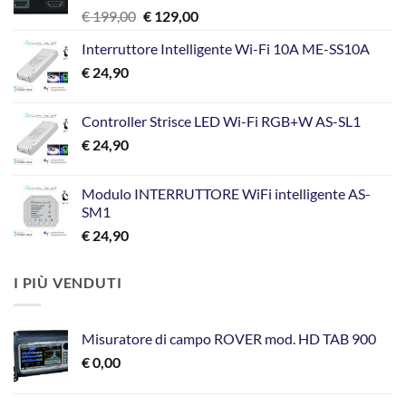
Il
Il
€
199,00
€
129,00
prezzo
prezzo
Interruttore Intelligente Wi-Fi 10A ME-SS10A
originale
attuale
€
24,90
era:
è:
€ 199,00.
€ 129,00.
Controller Strisce LED Wi-Fi RGB+W AS-SL1
€
24,90
Modulo INTERRUTTORE WiFi intelligente AS-
SM1
€
24,90
I PIÙ VENDUTI
Misuratore di campo ROVER mod. HD TAB 900
€
0,00