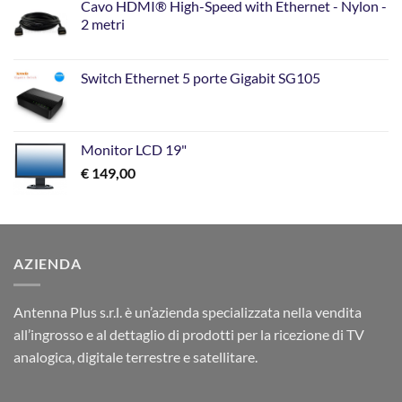
Cavo HDMI® High-Speed with Ethernet - Nylon -
2 metri
Switch Ethernet 5 porte Gigabit SG105
Monitor LCD 19"
€
149,00
AZIENDA
Antenna Plus s.r.l. è un’azienda specializzata nella vendita
all’ingrosso e al dettaglio di prodotti per la ricezione di TV
analogica, digitale terrestre e satellitare.