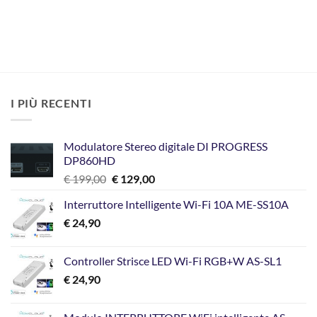
I PIÙ RECENTI
Modulatore Stereo digitale DI PROGRESS
DP860HD
Il
Il
€
199,00
€
129,00
prezzo
prezzo
Interruttore Intelligente Wi-Fi 10A ME-SS10A
originale
attuale
€
24,90
era:
è:
€ 199,00.
€ 129,00.
Controller Strisce LED Wi-Fi RGB+W AS-SL1
€
24,90