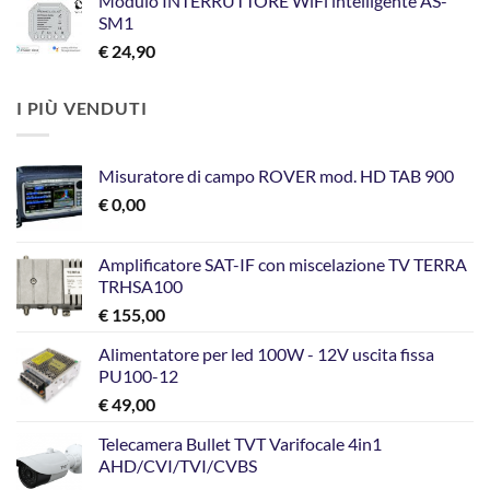
Modulo INTERRUTTORE WiFi intelligente AS-
SM1
€
24,90
I PIÙ VENDUTI
Misuratore di campo ROVER mod. HD TAB 900
€
0,00
Amplificatore SAT-IF con miscelazione TV TERRA
TRHSA100
€
155,00
Alimentatore per led 100W - 12V uscita fissa
PU100-12
€
49,00
Telecamera Bullet TVT Varifocale 4in1
AHD/CVI/TVI/CVBS