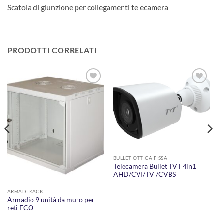
Scatola di giunzione per collegamenti telecamera
PRODOTTI CORRELATI
AGGIUNGI
AGGIUNGI
ALLA
ALLA
LISTA DEI
LISTA DEI
DESIDERI
DESIDERI
BULLET OTTICA FISSA
Telecamera Bullet TVT 4in1
AHD/CVI/TVI/CVBS
ARMADI RACK
Armadio 9 unità da muro per
reti ECO