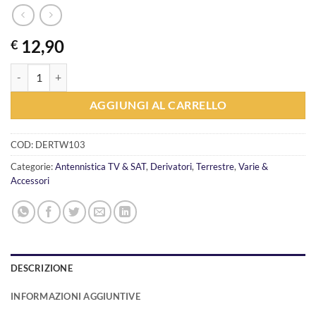
12,90
€
Derivatore 3 vie -20db Telewire 6320 quantità
AGGIUNGI AL CARRELLO
COD:
DERTW103
Categorie:
Antennistica TV & SAT
,
Derivatori
,
Terrestre
,
Varie &
Accessori
DESCRIZIONE
INFORMAZIONI AGGIUNTIVE