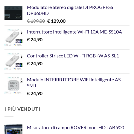
Modulatore Stereo digitale DI PROGRESS
DP860HD
Il
Il
€
199,00
€
129,00
prezzo
prezzo
Interruttore Intelligente Wi-Fi 10A ME-SS10A
originale
attuale
€
24,90
era:
è:
€ 199,00.
€ 129,00.
Controller Strisce LED Wi-Fi RGB+W AS-SL1
€
24,90
Modulo INTERRUTTORE WiFi intelligente AS-
SM1
€
24,90
I PIÙ VENDUTI
Misuratore di campo ROVER mod. HD TAB 900