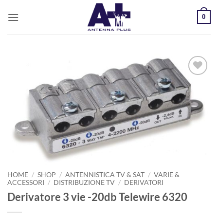
Salta
0
ai
contenuti
AGGIUNGI
ALLA
LISTA DEI
DESIDERI
HOME
/
SHOP
/
ANTENNISTICA TV & SAT
/
VARIE &
ACCESSORI
/
DISTRIBUZIONE TV
/
DERIVATORI
Derivatore 3 vie -20db Telewire 6320