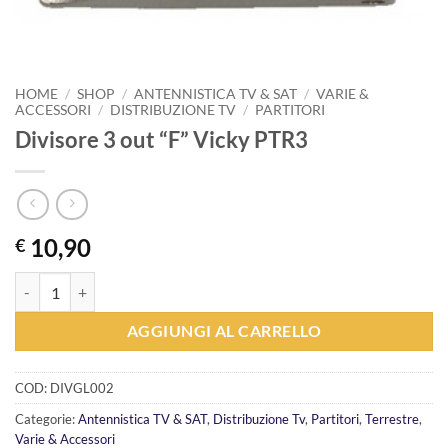
HOME
/
SHOP
/
ANTENNISTICA TV & SAT
/
VARIE &
ACCESSORI
/
DISTRIBUZIONE TV
/
PARTITORI
Divisore 3 out “F” Vicky PTR3
10,90
€
Divisore 3 out "F" Vicky PTR3 quantità
AGGIUNGI AL CARRELLO
COD:
DIVGL002
Categorie:
Antennistica TV & SAT
,
Distribuzione Tv
,
Partitori
,
Terrestre
,
Varie & Accessori