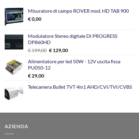
Misuratore di campo ROVER mod. HD TAB 900
€
0,00
Modulatore Stereo digitale DI PROGRESS
DP860HD
Il
Il
€
199,00
€
129,00
prezzo
prezzo
Alimentatore per led 50W - 12V uscita fissa
originale
attuale
PU050-12
era:
è:
€
29,00
€ 199,00.
€ 129,00.
Telecamera Bullet TVT 4in1 AHD/CVI/TVI/CVBS
AZIENDA