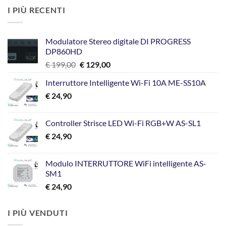
I PIÙ RECENTI
Modulatore Stereo digitale DI PROGRESS
DP860HD
Il
Il
€
199,00
€
129,00
prezzo
prezzo
Interruttore Intelligente Wi-Fi 10A ME-SS10A
originale
attuale
€
24,90
era:
è:
€ 199,00.
€ 129,00.
Controller Strisce LED Wi-Fi RGB+W AS-SL1
€
24,90
Modulo INTERRUTTORE WiFi intelligente AS-
SM1
€
24,90
I PIÙ VENDUTI