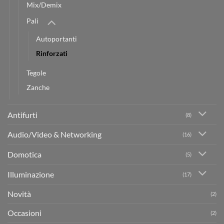
Mix/Demix
Pali
Autoportanti
Rinforzati
Tegole
Zanche
Antifurti
(8)
Audio/Video & Networking
(16)
Domotica
(5)
Illuminazione
(17)
Novità
(2)
Occasioni
(2)