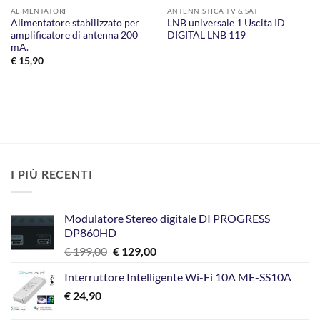
ALIMENTATORI
ANTENNISTICA TV & SAT
Alimentatore stabilizzato per
LNB universale 1 Uscita ID
amplificatore di antenna 200
DIGITAL LNB 119
mA.
€
15,90
I PIÙ RECENTI
Modulatore Stereo digitale DI PROGRESS
DP860HD
Il
Il
€
199,00
€
129,00
prezzo
prezzo
Interruttore Intelligente Wi-Fi 10A ME-SS10A
originale
attuale
€
24,90
era:
è:
€ 199,00.
€ 129,00.