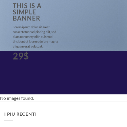
THIS IS A
SIMPLE
BANNER
Lorem ipsum dolor sit amet,
consectetuer adipiscing elit, sed
diam nonummy nibh euismod
tincidunt ut laoreet dolore magna
aliquam erat volutpat.
29$
No images found.
I PIÙ RECENTI