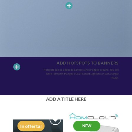
ADD HOTSPOTS TO BANNERS
Hotspots can be added to banners and dragged around. You can
have Hotspots that goes to a Product Lightbox or just a simple
Tooltip.
ADD A TITLE HERE
In offerta!
NEW
AGGIUNGI
AGGIUNGI