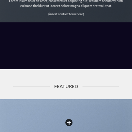
Lorem ipsum dolor sit amet, consectetuer adipiscing elit, sed diam nonummy nibh
euismod tincidunt ut laoreet dolore magna aliquam erat volutpat.
(insert contact form here)
FEATURED