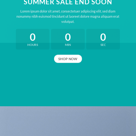
SUMMER SALE END SOON
Lorem ipsum dolor sit amet, consectetuer adipiscing elit, sed diam
nonummy nibh euismod tincidunt ut laoreet dolore magna aliquam erat
volutpat.
0
0
0
HOURS
MIN
SEC
SHOP NOW