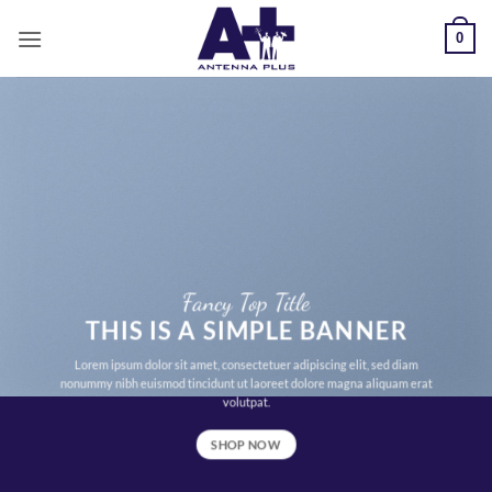
Salta
0
ai
contenuti
Fancy Top Title
THIS IS A SIMPLE BANNER
Lorem ipsum dolor sit amet, consectetuer adipiscing elit, sed diam
nonummy nibh euismod tincidunt ut laoreet dolore magna aliquam erat
volutpat.
SHOP NOW