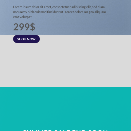
Lorem ipsum dolor sit amet, consectetuer adipiscing elit, sed diam
nonummy nibh euismod tincidunt ut laoreet dolore magna aliquam
erat volutpat.
299$
SHOP NOW