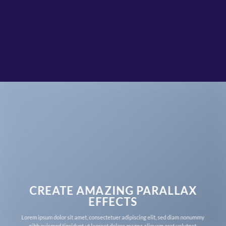
CREATE AMAZING PARALLAX
EFFECTS
Lorem ipsum dolor sit amet, consectetuer adipiscing elit, sed diam nonummy
nibh euismod tincidunt ut laoreet dolore magna aliquam erat volutpat.