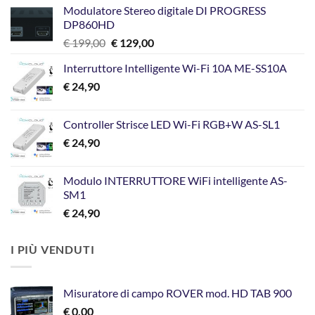
Modulatore Stereo digitale DI PROGRESS
DP860HD
Il
Il
€
199,00
€
129,00
prezzo
prezzo
Interruttore Intelligente Wi-Fi 10A ME-SS10A
originale
attuale
€
24,90
era:
è:
€ 199,00.
€ 129,00.
Controller Strisce LED Wi-Fi RGB+W AS-SL1
€
24,90
Modulo INTERRUTTORE WiFi intelligente AS-
SM1
€
24,90
I PIÙ VENDUTI
Misuratore di campo ROVER mod. HD TAB 900
€
0,00