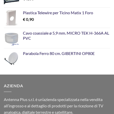
Plastica Telewire per Ticino Matix 1 Foro
€
0,90
Cavo coassiale ø 5,9 mm. MICRO TEK H-366A AL
PVC
Parabola Ferro 80 cm. GIBERTINI OP80E
AZIENDA
Antenna Plus s.r.l. è un’azienda specializzata nella vendita
all’ingrosso e al dettaglio di prodotti per la ricezione di TV
analogica, digitale terrestre e satellitare.