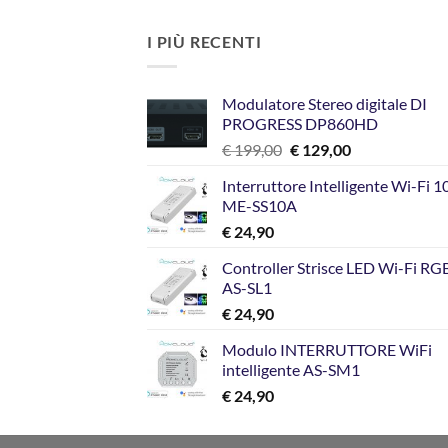
I PIÙ RECENTI
Modulatore Stereo digitale DI
PROGRESS DP860HD
Il
Il
€
199,00
€
129,00
prezzo
prezzo
Interruttore Intelligente Wi-Fi 
originale
attuale
ME-SS10A
era:
è:
€
24,90
€ 199,00.
€ 129,00.
Controller Strisce LED Wi-Fi R
AS-SL1
€
24,90
Modulo INTERRUTTORE WiFi
intelligente AS-SM1
€
24,90