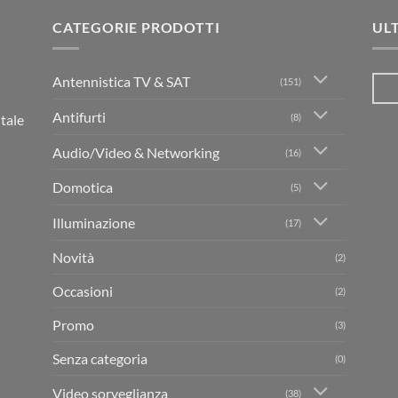
CATEGORIE PRODOTTI
UL
Antennistica TV & SAT
(151)
Antifurti
(8)
itale
Audio/Video & Networking
(16)
Domotica
(5)
Illuminazione
(17)
Novità
(2)
Occasioni
(2)
Promo
(3)
Senza categoria
(0)
Video sorveglianza
(38)