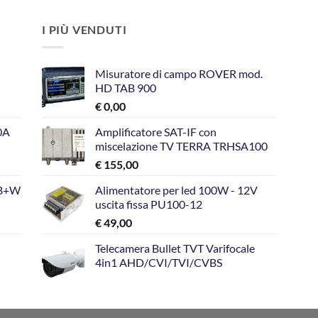
I PIÙ VENDUTI
Misuratore di campo ROVER mod.
HD TAB 900
€
0,00
10A
Amplificatore SAT-IF con
miscelazione TV TERRA TRHSA100
€
155,00
GB+W
Alimentatore per led 100W - 12V
uscita fissa PU100-12
€
49,00
Telecamera Bullet TVT Varifocale
4in1 AHD/CVI/TVI/CVBS