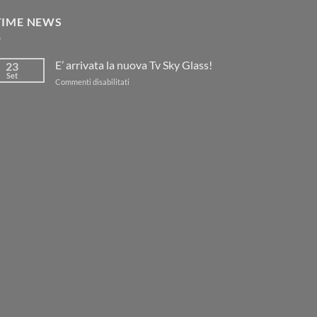
TIME NEWS
E’ arrivata la nuova Tv Sky Glass!
23
Set
su
Commenti disabilitati
E’
arrivata
la
nuova
Tv
Sky
Glass!