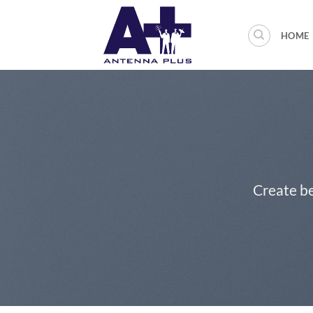
Salta
ai
HOME
contenuti
Create be