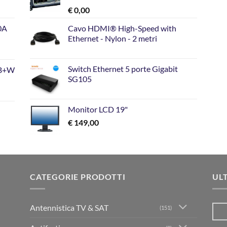
€
0,00
10A
Cavo HDMI® High-Speed with
Ethernet - Nylon - 2 metri
Switch Ethernet 5 porte Gigabit
GB+W
SG105
Monitor LCD 19"
€
149,00
CATEGORIE PRODOTTI
UL
Antennistica TV & SAT
(151)