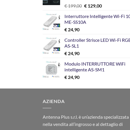
Il
Il
€
199,00
€
129,00
prezzo
prezzo
Interruttore Intelligente Wi-Fi 
originale
attuale
ME-SS10A
era:
è:
€
24,90
€ 199,00.
€ 129,00.
Controller Strisce LED Wi-Fi R
AS-SL1
€
24,90
Modulo INTERRUTTORE WiFi
intelligente AS-SM1
€
24,90
AZIENDA
Antenna Plus s.r.l. è un’azienda specializzata
nella vendita all’ingrosso e al dettaglio di