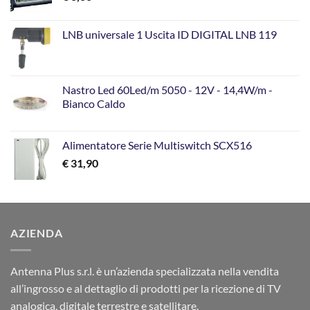
LNB universale 1 Uscita ID DIGITAL LNB 119
Nastro Led 60Led/m 5050 - 12V - 14,4W/m -
Bianco Caldo
Alimentatore Serie Multiswitch SCX516
€
31,90
AZIENDA
Antenna Plus s.r.l. è un’azienda specializzata nella vendita
all’ingrosso e al dettaglio di prodotti per la ricezione di TV
analogica, digitale terrestre e satellitare.