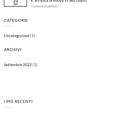
E’ arrivata la nuova Tv Sky Glass!
23
Set
su
Commenti disabilitati
E’
arrivata
la
CATEGORIE
nuova
Tv
Sky
Uncategorized
(1)
Glass!
ARCHIVI
Settembre 2022
(1)
I PIÙ RECENTI