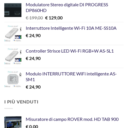
Modulatore Stereo digitale DI PROGRESS
DP860HD
Il
Il
€
199,00
€
129,00
prezzo
prezzo
Interruttore Intelligente Wi-Fi 10A ME-SS10A
originale
attuale
€
24,90
era:
è:
€ 199,00.
€ 129,00.
Controller Strisce LED Wi-Fi RGB+W AS-SL1
€
24,90
Modulo INTERRUTTORE WiFi intelligente AS-
SM1
€
24,90
I PIÙ VENDUTI
Misuratore di campo ROVER mod. HD TAB 900
€
0,00