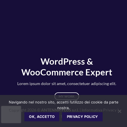
WordPress &
WooCommerce Expert
Lorem ipsum dolor sit amet, consectetuer adipiscing elit.
MY WORK
Navigando nel nostro sito, accetti l’utilizzo dei cookie da parte
nostra.
Copyright 2026 ©
ANTENNA PLUS s.r.l.
|
Informativa Privacy
|
Web design –
Pixel Studio communication
OK, ACCETTO
PRIVACY POLICY